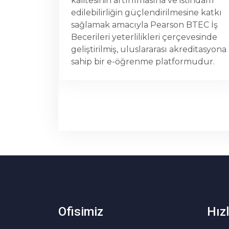
istihdam
doğruluğunun denetlenmiş olması
sine katkı
söz konusu sermaye hareketlerinin
 BTEC İş
ülkemize daha kolay yönlenmesini
çevesinde
sağlayabilecektir.
kreditasyona
rmudur.
Ofisimiz
Hızl