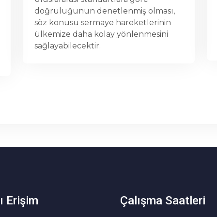
çalışan FIN-MAN yazılım programına
,
bilanço ve gelir tablosu bilgileri elle
veya excel ortamında yıllık veya iki
yıllık olarak aktarılmaktadır.
ı Erişim
Çalışma Saatleri