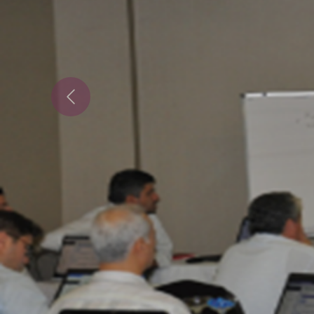
2N-İnov
Previous