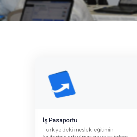
Financial Audit Software
İşletmelerimizin finansal tablolarını
uluslararası Standartlara göre
düzenlenmiş olması ve yine
in
uluslararası standartlara göre