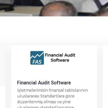
n
Financial Management System
Finansal analizi yapılacak işletmenin,
mali bilgileri web tabanlı olarak