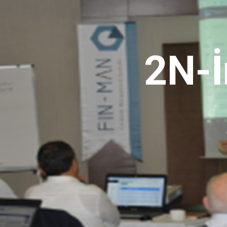
2N-İnovasyon
asyon
2N-