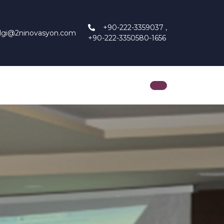
+90-222-3359037 ,
ilgi@2ninovasyon.com
+90-222-3350580-1656
m